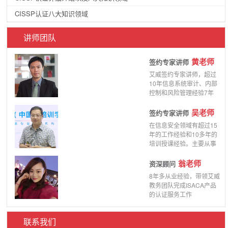
CISSP认证八大知识领域
讲师团队
黄老师
签约专家讲师
艾威签约专家讲师，超过
10年信息系统审计、内部
控制和风险管理经验7年
吴老师
签约专家讲师
在信息安全领域有超过15
年的工作经验和10多年的
培训授课经验。主要从事
信息安全体系架构
翁老师
资深顾问
8年多从业经验，带领艾威
教务团队完成ISACA产品
的认证服务工作
联系我们